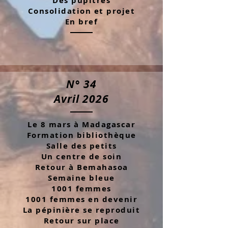
Des pupitres
Consolidation et projet
En bref
N° 34
Avril 2026
Le 8 mars à Madagascar
Formation bibliothèque
Salle des petits
Un centre de soin
Retour à Bemahasoa
Semaine bleue
1001 femmes
1001 femmes en devenir
La pépinière se reproduit
Retour sur place