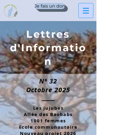
Je fais un don
Lettres
d'Informatio
n
N° 32
Octobre 2025
Les jujubes
Allée des Baobabs
1001 femmes
Ecole communautaire
Nouveau projet 2026