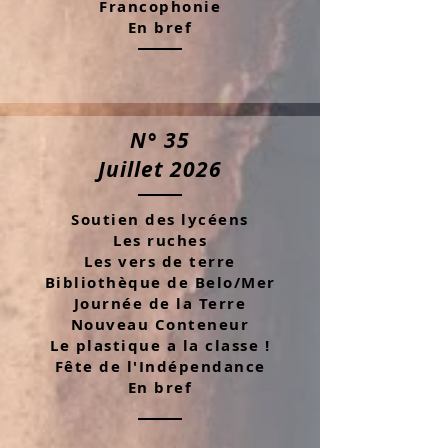
Francophonie
En bref
N° 35
Juillet 2026
Soutien des lycéens
Les ruches
Les vers de terre
Bibliothèque de Belo/Mer
Journée de la Terre
Nouveau Conteneur
Le plastique a la classe !
Fête de l'Indépendance
En bref