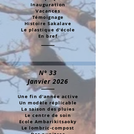
Inauguration
Vacances
Témoignage
Histoire Sakalave
Le plastique d'école
En bref
N° 33
Janvier 2026
Une fin d'année active
Un modèle réplicable
La saison des pluies
Le centre de soin
Ecole Ambarikitsaoky
Le lombric-compost