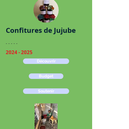
Confitures de Jujube
- - - - -
2024 - 2025
Découvrir
Budget
Soutenir