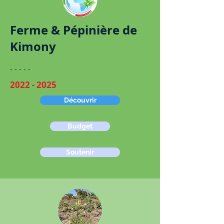
Ferme & Pépinière de
Kimony
​​- - - - -
2022 - 2025
Découvrir
Budget
Soutenir